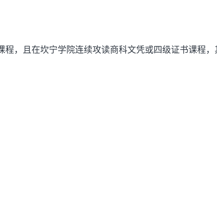
。
n
e
w
t
E课程，且在坎宁学院连续攻读商科文凭或四级证书课程，
a
b
)