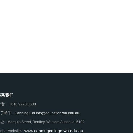
联系我们
话： +618 9278 3500
电子邮件：
Canning.Col.Info@education.wa.edu.au
地址：
Marquis Street, Bentley, Western Australia, 6102
www.canningcollege.wa.edu.au
lobal website：