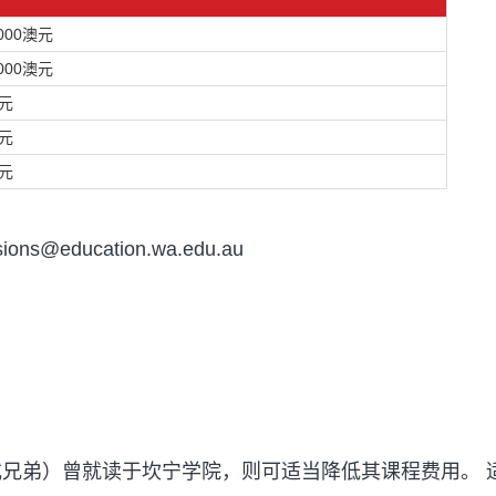
000澳元
000澳元
澳元
澳元
澳元
(
sions@education.wa.edu.au
o
p
e
n
s
i
n
兄弟）曾就读于坎宁学院，则可适当降低其课程费用。 
a